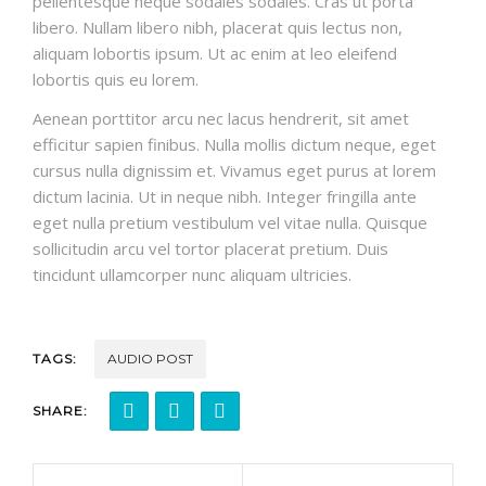
pellentesque neque sodales sodales. Cras ut porta
libero. Nullam libero nibh, placerat quis lectus non,
aliquam lobortis ipsum. Ut ac enim at leo eleifend
lobortis quis eu lorem.
Aenean porttitor arcu nec lacus hendrerit, sit amet
efficitur sapien finibus. Nulla mollis dictum neque, eget
cursus nulla dignissim et. Vivamus eget purus at lorem
dictum lacinia. Ut in neque nibh. Integer fringilla ante
eget nulla pretium vestibulum vel vitae nulla. Quisque
sollicitudin arcu vel tortor placerat pretium. Duis
tincidunt ullamcorper nunc aliquam ultricies.
TAGS:
AUDIO POST
SHARE: